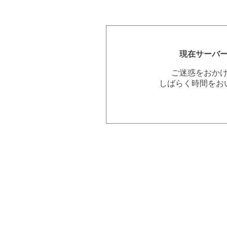
現在サーバ
ご迷惑をおか
しばらく時間をお