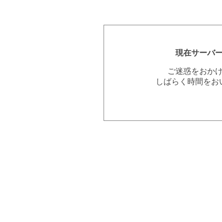
現在サーバ
ご迷惑をおか
しばらく時間をお