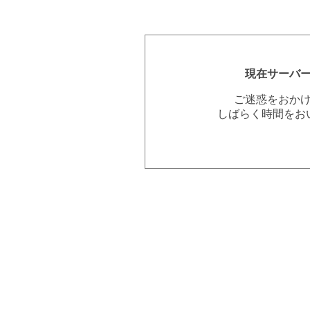
現在サーバ
ご迷惑をおか
しばらく時間をお