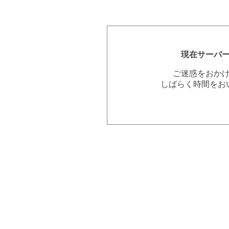
現在サーバ
ご迷惑をおか
しばらく時間をお