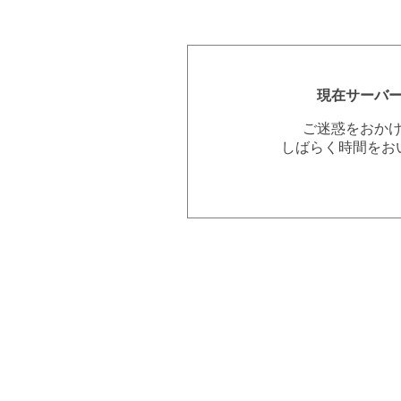
現在サーバ
ご迷惑をおか
しばらく時間をお