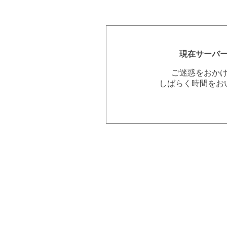
現在サーバ
ご迷惑をおか
しばらく時間をお