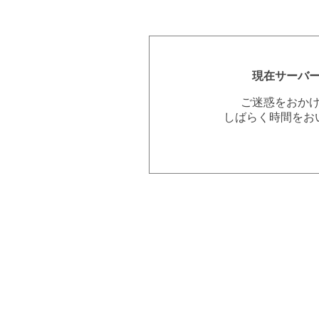
現在サーバ
ご迷惑をおか
しばらく時間をお