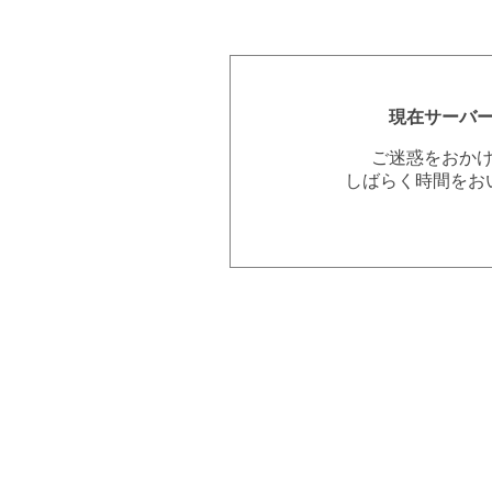
現在サーバ
ご迷惑をおか
しばらく時間をお