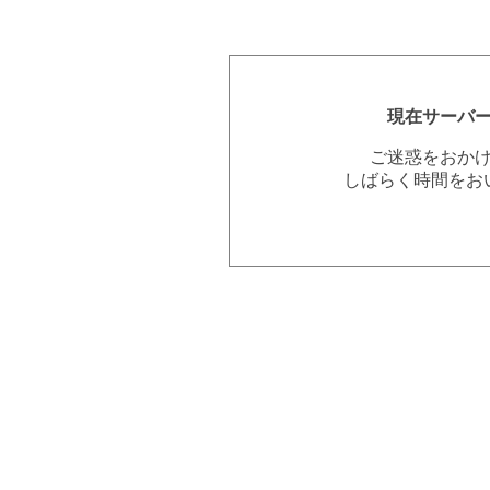
現在サーバ
ご迷惑をおか
しばらく時間をお