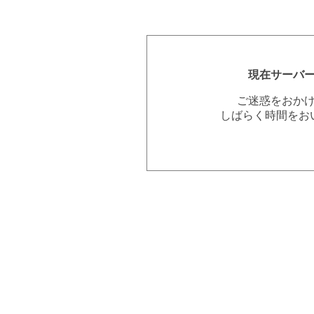
現在サーバ
ご迷惑をおか
しばらく時間をお