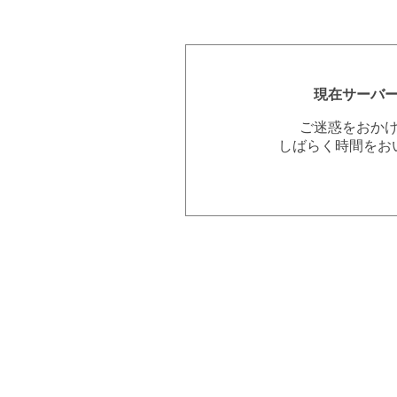
現在サーバ
ご迷惑をおか
しばらく時間をお