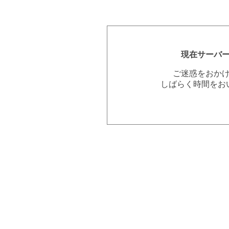
現在サーバ
ご迷惑をおか
しばらく時間をお