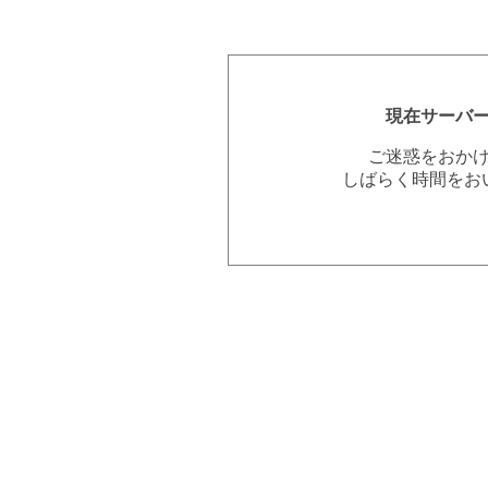
現在サーバ
ご迷惑をおか
しばらく時間をお