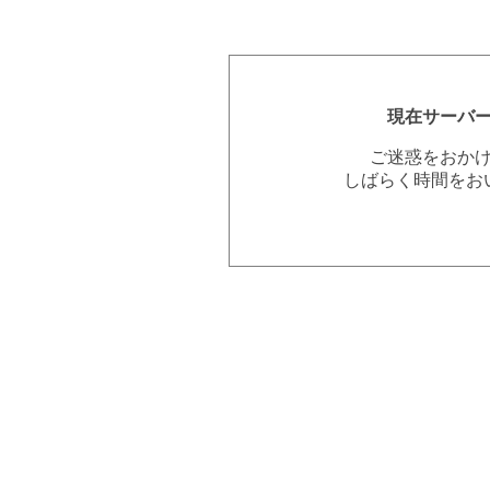
現在サーバ
ご迷惑をおか
しばらく時間をお