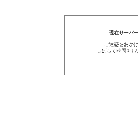
現在サーバ
ご迷惑をおか
しばらく時間をお