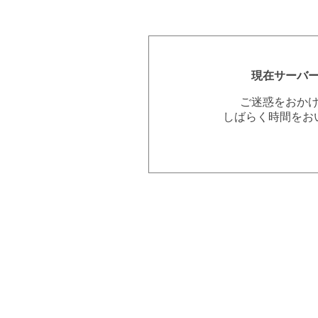
現在サーバ
ご迷惑をおか
しばらく時間をお