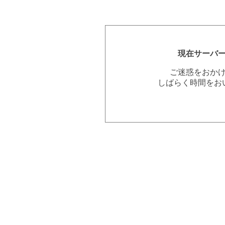
現在サーバ
ご迷惑をおか
しばらく時間をお