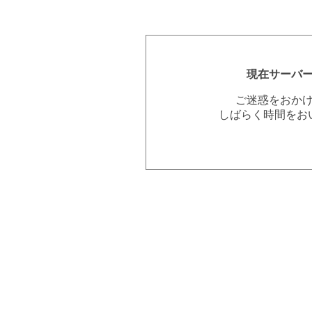
現在サーバ
ご迷惑をおか
しばらく時間をお