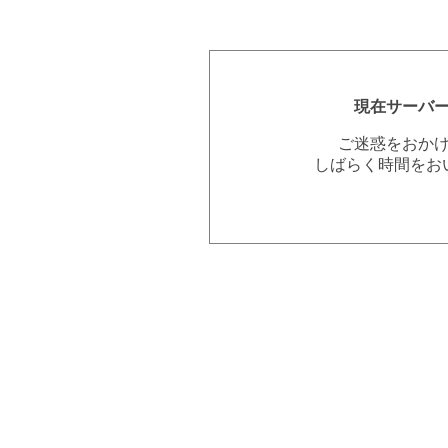
現在サーバ
ご迷惑をおか
しばらく時間をお