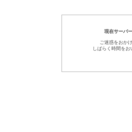
現在サーバ
ご迷惑をおか
しばらく時間をお