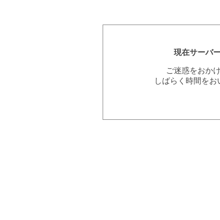
現在サーバ
ご迷惑をおか
しばらく時間をお