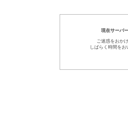
現在サーバ
ご迷惑をおか
しばらく時間をお