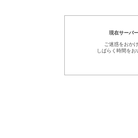
現在サーバ
ご迷惑をおか
しばらく時間をお