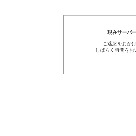
現在サーバ
ご迷惑をおか
しばらく時間をお