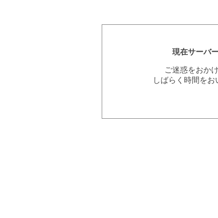
現在サーバ
ご迷惑をおか
しばらく時間をお