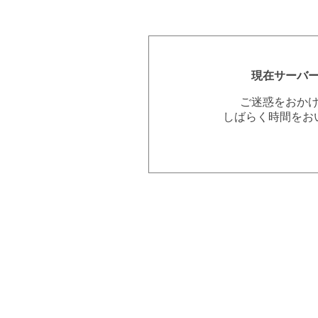
現在サーバ
ご迷惑をおか
しばらく時間をお