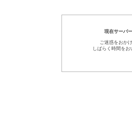
現在サーバ
ご迷惑をおか
しばらく時間をお