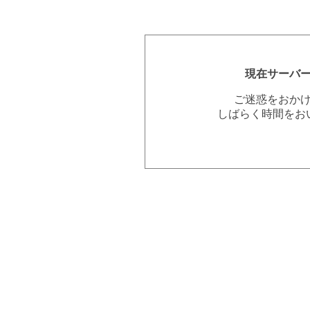
現在サーバ
ご迷惑をおか
しばらく時間をお