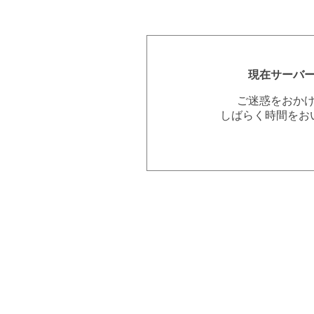
現在サーバ
ご迷惑をおか
しばらく時間をお