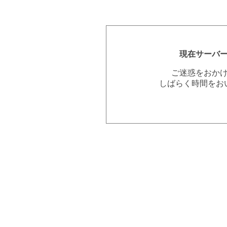
現在サーバ
ご迷惑をおか
しばらく時間をお