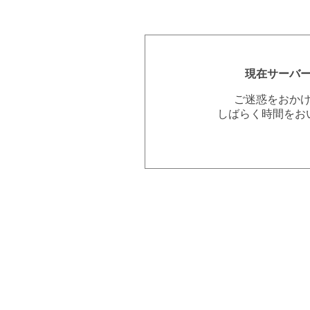
現在サーバ
ご迷惑をおか
しばらく時間をお