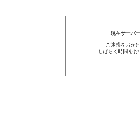
現在サーバ
ご迷惑をおか
しばらく時間をお