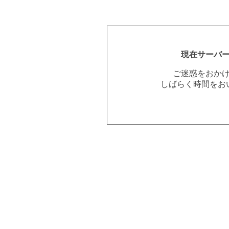
現在サーバ
ご迷惑をおか
しばらく時間をお