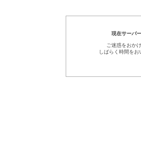
現在サーバ
ご迷惑をおか
しばらく時間をお