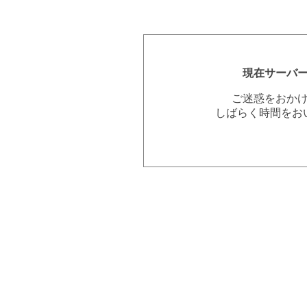
現在サーバ
ご迷惑をおか
しばらく時間をお