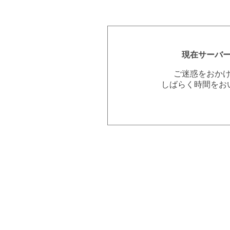
現在サーバ
ご迷惑をおか
しばらく時間をお