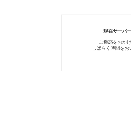
現在サーバ
ご迷惑をおか
しばらく時間をお