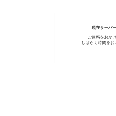
現在サーバ
ご迷惑をおか
しばらく時間をお