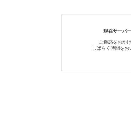
現在サーバ
ご迷惑をおか
しばらく時間をお