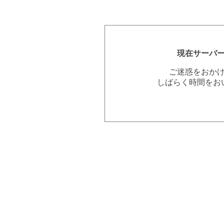
現在サーバ
ご迷惑をおか
しばらく時間をお