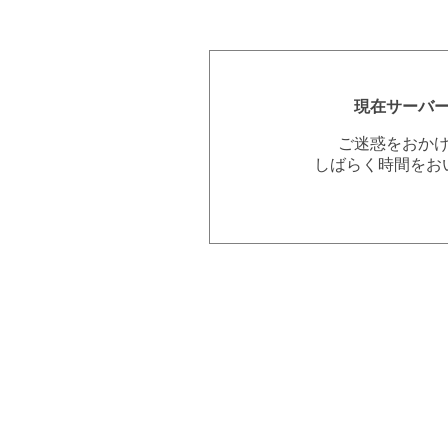
現在サーバ
ご迷惑をおか
しばらく時間をお