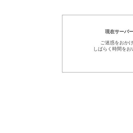
現在サーバ
ご迷惑をおか
しばらく時間をお