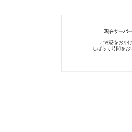
現在サーバ
ご迷惑をおか
しばらく時間をお