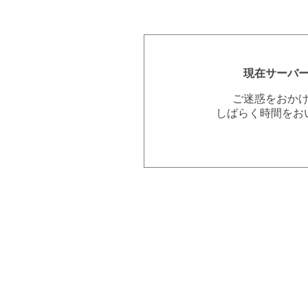
現在サーバ
ご迷惑をおか
しばらく時間をお