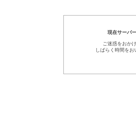
現在サーバ
ご迷惑をおか
しばらく時間をお