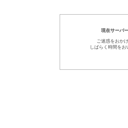
現在サーバ
ご迷惑をおか
しばらく時間をお