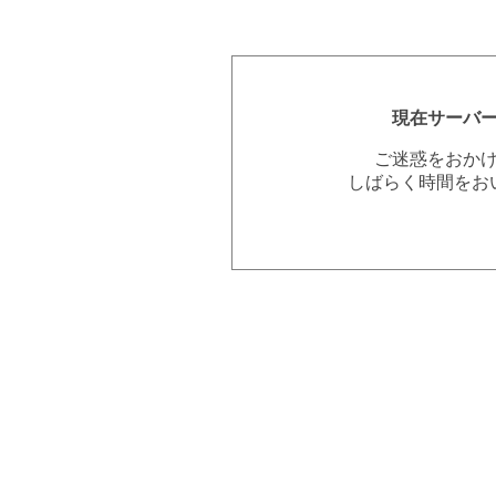
現在サーバ
ご迷惑をおか
しばらく時間をお