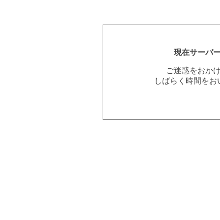
現在サーバ
ご迷惑をおか
しばらく時間をお