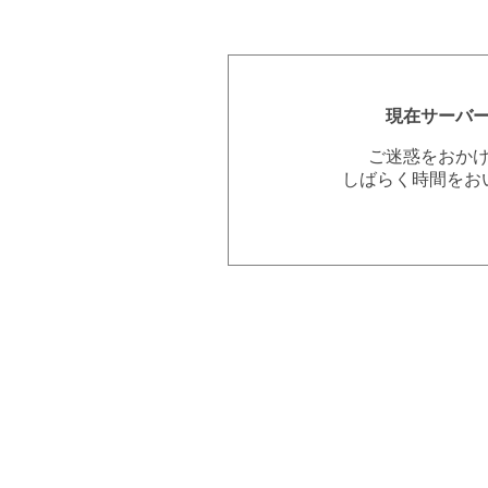
現在サーバ
ご迷惑をおか
しばらく時間をお