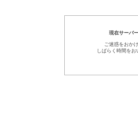
現在サーバ
ご迷惑をおか
しばらく時間をお